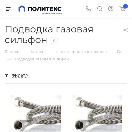
0
Подводка газовая
сильфон
6
—
—
—
Главная
Каталог
Инженерная сантехника
Газ
—
Подводка газовая сильфон
ФИЛЬТР