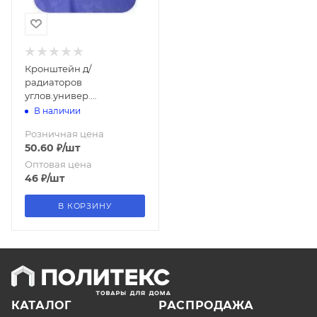
Кронштейн д/
радиаторов
углов.универ.
(бел.окраш.) СИМ
В наличии
Розничная цена
50.60
₽
/шт
Оптовая цена
46
₽
/шт
В КОРЗИНУ
КАТАЛОГ
РАСПРОДАЖА