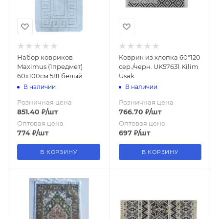
Набор ковриков
Коврик из хлопка 60*120
Maximus (1предмет)
сер./черн. UK57631 Kilim
60х100см 581 белый
Usak
В наличии
В наличии
Розничная цена
Розничная цена
851.40
₽
/шт
766.70
₽
/шт
Оптовая цена
Оптовая цена
774
₽
/шт
697
₽
/шт
В КОРЗИНУ
В КОРЗИНУ