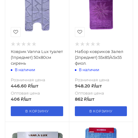
Коврик Vanna Lux туалет
Набор ковриков Залел
(1предмет) 50х80см
(2предмет) 55х85/45х55
сирень
фиол.
В наличии
В наличии
Розничная цена
Розничная цена
446.60
₽
/шт
948.20
₽
/шт
Оптовая цена
Оптовая цена
406
₽
/шт
862
₽
/шт
В КОРЗИНУ
В КОРЗИНУ