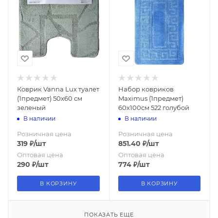
Коврик Vanna Lux туалет
Набор ковриков
(1предмет) 50х60 см
Maximus (1предмет)
зеленый
60х100см 522 голубой
В наличии
В наличии
Розничная цена
Розничная цена
319
₽
/шт
851.40
₽
/шт
Оптовая цена
Оптовая цена
290
₽
/шт
774
₽
/шт
В КОРЗИНУ
В КОРЗИНУ
ПОКАЗАТЬ ЕЩЕ