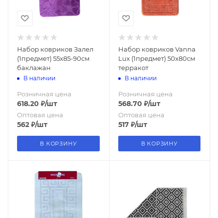
Набор ковриков Залел
Набор ковриков Vanna
(1предмет) 55х85-90см
Lux (1предмет) 50х80см
баклажан
терракот
В наличии
В наличии
Розничная цена
Розничная цена
618.20
₽
/шт
568.70
₽
/шт
Оптовая цена
Оптовая цена
562
₽
/шт
517
₽
/шт
В КОРЗИНУ
В КОРЗИНУ