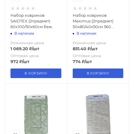
Набор ковриков
Набор ковриков
SAIDTEX (2предмет)
Maximus (2предмет)
60х100/50х60см беж.
50х80/40х50см 560
голубой
В наличии
В наличии
Розничная цена
Розничная цена
1 069.20
₽
/шт
851.40
₽
/шт
Оптовая цена
Оптовая цена
972
₽
/шт
774
₽
/шт
В КОРЗИНУ
В КОРЗИНУ