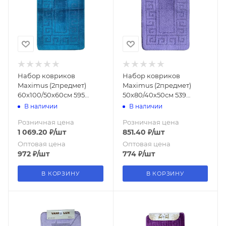
Набор ковриков
Набор ковриков
Maximus (2предмет)
Maximus (2предмет)
60х100/50х60см 595
50х80/40х50см 539
сине-зелён.
сирень
В наличии
В наличии
Розничная цена
Розничная цена
1 069.20
₽
/шт
851.40
₽
/шт
Оптовая цена
Оптовая цена
972
₽
/шт
774
₽
/шт
В КОРЗИНУ
В КОРЗИНУ