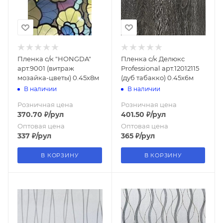
Пленка с/к "HONGDA"
Пленка с/к Делюкс
арт.9001 (витраж
Professional арт.12012115
мозайка-цветы) 0.45х8м
(дуб табакко) 0.45х6м
В наличии
В наличии
Розничная цена
Розничная цена
370.70
₽
/рул
401.50
₽
/рул
Оптовая цена
Оптовая цена
337
₽
/рул
365
₽
/рул
В КОРЗИНУ
В КОРЗИНУ