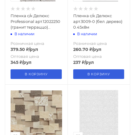
Пленка с/к Делюкс
Пленка с/к Делюкс
Professional арт.12022250
арт.3009-0 (бел. дерево)
(гранит терраццо)
0.45х8м
0.45х6м
В наличии
В наличии
Розничная цена
Розничная цена
379.50
₽
/рул
260.70
₽
/рул
Оптовая цена
Оптовая цена
345
₽
/рул
237
₽
/рул
В КОРЗИНУ
В КОРЗИНУ