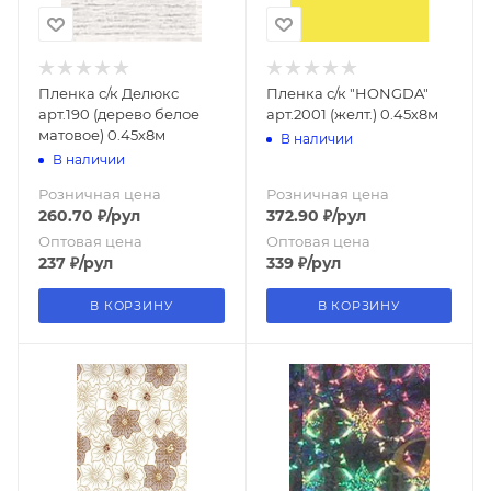
Пленка с/к Делюкс
Пленка с/к "HONGDA"
арт.190 (дерево белое
арт.2001 (желт.) 0.45х8м
матовое) 0.45х8м
В наличии
В наличии
Розничная цена
Розничная цена
260.70
₽
/рул
372.90
₽
/рул
Оптовая цена
Оптовая цена
237
₽
/рул
339
₽
/рул
В КОРЗИНУ
В КОРЗИНУ