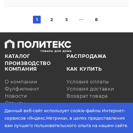
1
2
3
8
КАТАЛОГ
РАСПРОДАЖА
ПРОИЗВОДСТВО
КОМПАНИЯ
КАК КУПИТЬ
О компании
Условия оплаты
Фулфилмент
Условия доставки
Новости
Возврат товара
Отзывы
КОНТАКТЫ
Данный веб-сайт использует cookie-файлы Интернет-
сервисов «Яндекс.Метрика», в целях предоставления
ЗАКАЗАТЬ ЗВОНОК
вам лучшего пользовательского опыта на нашем сайте.
пн - пт, с 9:00 до 17:30 (по МСК)