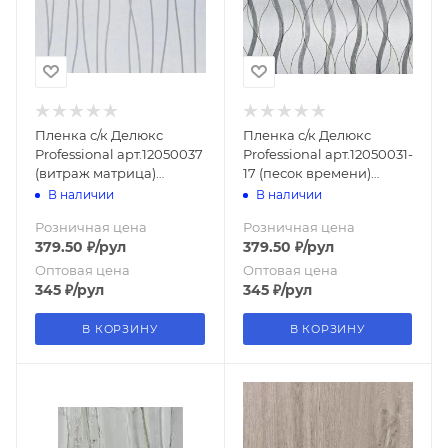
Пленка с/к Делюкс
Пленка с/к Делюкс
Professional арт.12050037
Professional арт.12050031-
(витраж матрица)
17 (песок времени)
0.45х6м
0.45х6м
В наличии
В наличии
Розничная цена
Розничная цена
379.50
₽
/рул
379.50
₽
/рул
Оптовая цена
Оптовая цена
345
₽
/рул
345
₽
/рул
В КОРЗИНУ
В КОРЗИНУ