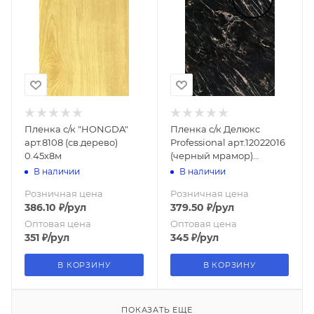
Пленка с/к "HONGDA"
Пленка с/к Делюкс
арт.8108 (св.дерево)
Professional арт.12022016
0.45х8м
(черный мрамор)
0.45х6м
В наличии
В наличии
Розничная цена
Розничная цена
386.10
₽
/рул
379.50
₽
/рул
Оптовая цена
Оптовая цена
351
₽
/рул
345
₽
/рул
В КОРЗИНУ
В КОРЗИНУ
ПОКАЗАТЬ ЕЩЕ