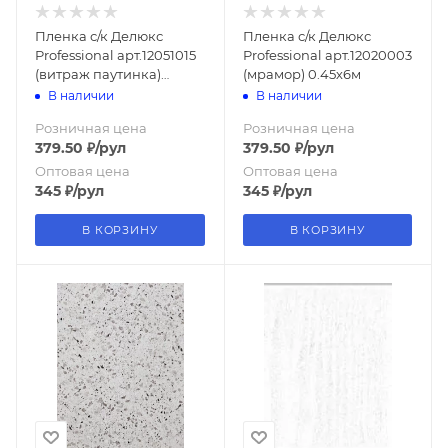
Пленка с/к Делюкс
Пленка с/к Делюкс
Professional арт.12051015
Professional арт.12020003
(витраж паутинка)
(мрамор) 0.45х6м
0.45х6м
В наличии
В наличии
Розничная цена
Розничная цена
379.50
₽
/рул
379.50
₽
/рул
Оптовая цена
Оптовая цена
345
₽
/рул
345
₽
/рул
В КОРЗИНУ
В КОРЗИНУ