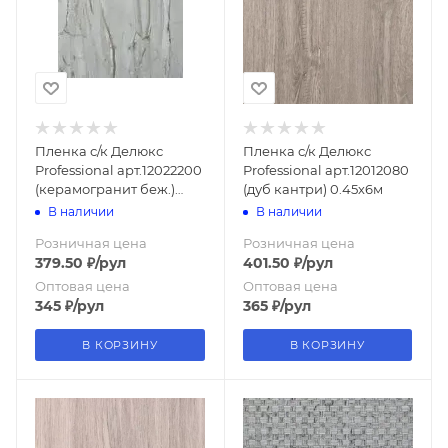
Пленка с/к Делюкс
Пленка с/к Делюкс
Professional арт.12022200
Professional арт.12012080
(керамогранит беж.)
(дуб кантри) 0.45х6м
0.45х6м
В наличии
В наличии
Розничная цена
Розничная цена
379.50
₽
/рул
401.50
₽
/рул
Оптовая цена
Оптовая цена
345
₽
/рул
365
₽
/рул
В КОРЗИНУ
В КОРЗИНУ