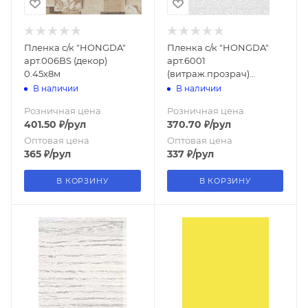
Пленка с/к "HONGDA"
Пленка с/к "HONGDA"
арт.006BS (декор)
арт.6001
0.45х8м
(витраж.прозрач)
0.45х8м
В наличии
В наличии
Розничная цена
Розничная цена
401.50
₽
/рул
370.70
₽
/рул
Оптовая цена
Оптовая цена
365
₽
/рул
337
₽
/рул
В КОРЗИНУ
В КОРЗИНУ