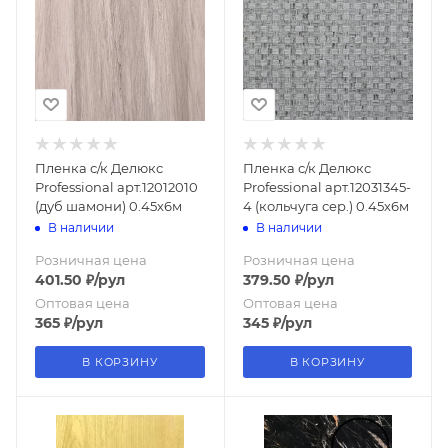
Пленка с/к Делюкс
Пленка с/к Делюкс
Professional арт.12012010
Professional арт.12031345-
(дуб шамони) 0.45х6м
4 (кольчуга сер.) 0.45х6м
В наличии
В наличии
Розничная цена
Розничная цена
401.50
₽
/рул
379.50
₽
/рул
Оптовая цена
Оптовая цена
365
₽
/рул
345
₽
/рул
В КОРЗИНУ
В КОРЗИНУ