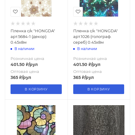
Пленка с/к "HONGDA"
Пленка с/к "HONGDA"
арт.5684-1 (декор)
арт.1026 (голограф.
0.45х8м
сереб) 0.45х8м
В наличии
В наличии
Розничная цена
Розничная цена
401.50
₽
/рул
401.50
₽
/рул
Оптовая цена
Оптовая цена
365
₽
/рул
365
₽
/рул
В КОРЗИНУ
В КОРЗИНУ