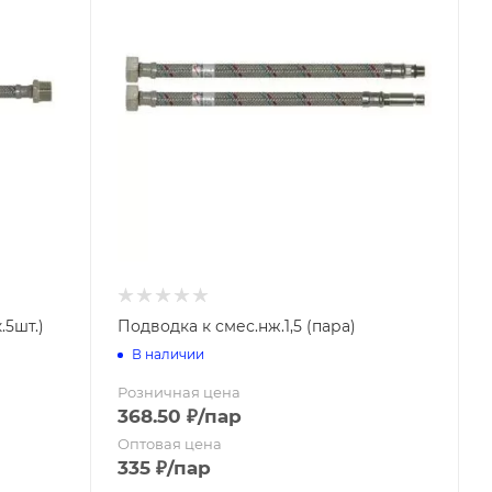
.5шт.)
Подводка к смес.нж.1,5 (пара)
В наличии
Розничная цена
368.50
₽
/пар
Оптовая цена
335
₽
/пар