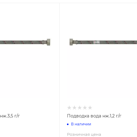
ые металлические
Подводка газовая ПВХ
ие резьбовые
Подводка газовая резина
Подводка газовая сильфон
Коврики дорожки (Дорожка
тиковые трубы
резиновой основе)
совые
н (ППР)
Ковровые дорожки ворсовы
зесборные
(ПНД)
Ковровые дорожки из
иновые PIN MAT
ды
вспененного ПВХ
гетти
ж.3,5 г/г
Подводка вода нж.1,2 г/г
Ковровые дорожки травка
вка
В наличии
версальные ЭВА
Розничная цена
онные трубы
Арматура для унитаза