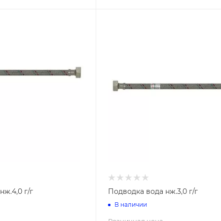
ж.4,0 г/г
Подводка вода нж.3,0 г/г
В наличии
Розничная цена