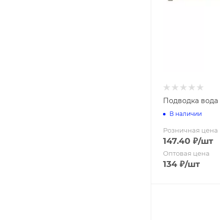
Колышки
Кустодержа
Подставки
Шпалеры
Вилы
Грабли
Мётлы
Подводка вода н
В наличии
Розничная цена
147.40
₽
/шт
Оптовая цена
134
₽
/шт