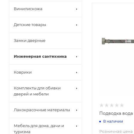
Винилискожа
Детские товары
Замки дверные
Инженерная сантехника
Краны шаров
Коврики
Металлическ
фитинги
Металлоплас
Комплекты для обивки
Коврики вор
Полипропиле
дверей и мебели
Коврики гря
Полиэтилен 
Коврики рез
Счетчики во
Лакокрасочные материалы
Коврики спа
Подводка вода н
Коврики тра
В наличии
Коврики уни
Мебель для дома, дачи и
Розничная цена
туризма
Канализаци