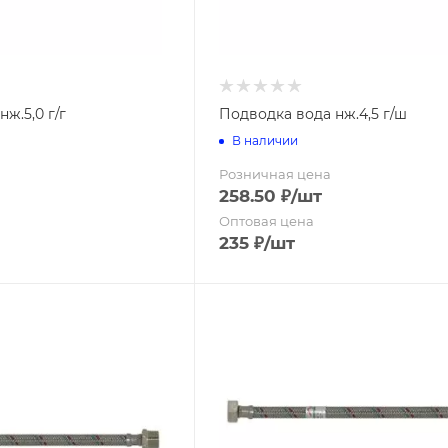
Поддоны для рассады
arme"
енья для ванной
кана"
убных щеток
ер"
анной
ж.5,0 г/г
Подводка вода нж.4,5 г/ш
В наличии
Прозрачная
усора
Цветная
Розничная цена
258.50
₽
/шт
вабры
Оптовая цена
235
₽
/шт
Италия
усора
Россия
уборки
)
стеклоочистители)
стопрошивные
усора