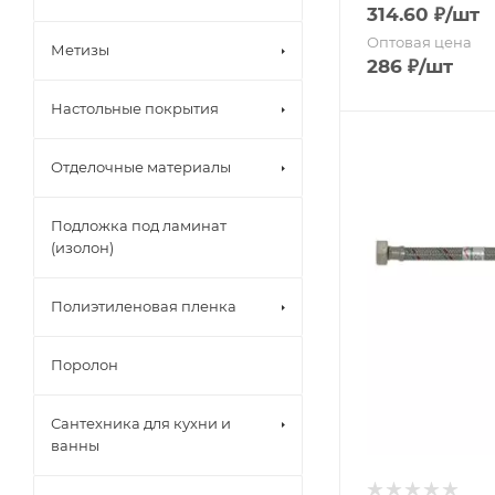
314.60
₽
/шт
Канализаци
Оптовая цена
Метизы
286
₽
/шт
Декоративн
Настольные покрытия
Строительны
Отделочные материалы
Жидкие гвоз
Подложка под ламинат
Клей для обо
(изолон)
Клей для пл
Полиэтиленовая пленка
Обои
Поролон
Панели сам
Сантехника для кухни и
ванны