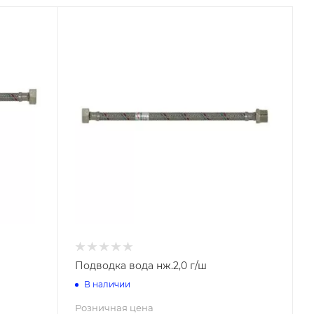
Винилискожа Йошкар-Ола
Винилискожа Тверь
Инструменты для прочистки
труб
 на
е
Подводка вода нж.2,0 г/ш
В наличии
Розничная цена
Комплектующие для