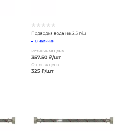
Лом
Мотыги
Мотыжки
Плоскорезы
Ручные культиваторы
(рыхлители)
Подводка вода нж.2,5 г/ш
Совки
В наличии
Тяпки
Розничная цена
357.50
₽
/шт
Оптовая цена
325
₽
/шт
Совковая
Штыковая