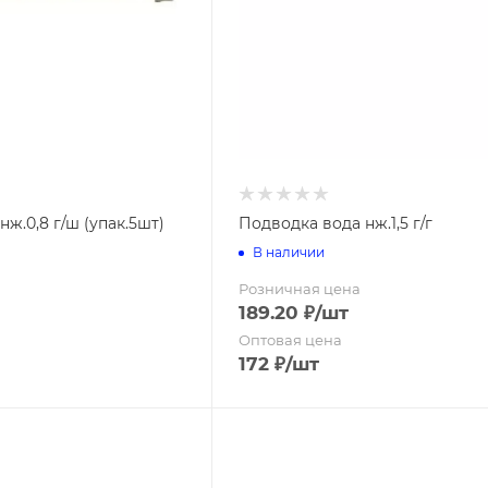
тели
Заборные решетки и сетки
Ленты бордюрные
ж.0,8 г/ш (упак.5шт)
Подводка вода нж.1,5 г/г
В наличии
Розничная цена
189.20
₽
/шт
Оптовая цена
172
₽
/шт