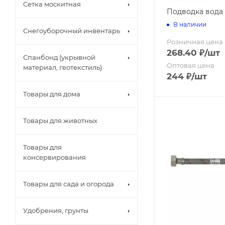
Клеенка " Pe
Сетка москитная
Подводка вода н
Клеенка " Ал
Клеенка " Ау
В наличии
Снегоуборочный инвентарь
Клеенка " Ау
Набор сетки 
Розничная цена
Клеенка "Imp
Набор сетки 
268.40
₽
/шт
Клеенка "Imp
Спанбонд (укрывной
Набор сетки
Оптовая цена
Клеенка "Impe
материал, геотекстиль)
244
₽
/шт
Клеенка "Imp
Рулон
Клеенка "Imp
Упаковка
Товары для дома
Клеенка "LI
Чехол проши
Клеенка "M
Бумагодерж
Товары для животных
Клеенка "PRI
Дозаторы
Клеенка "Ве
Ерш
Клеенка "Гля
Товары для
Зеркала
Клеенка "Же
консервирования
Карнизы для
Клеенка "Ко
Крышки и си
Клеенка "О
Крючок
Товары для сада и огорода
Клеенка "ПА
Мыльница
Клеенка "ПА
Полки для в
Удобрения, грунты
Клеенка "По
Полотенцед
Клеенка "Сh